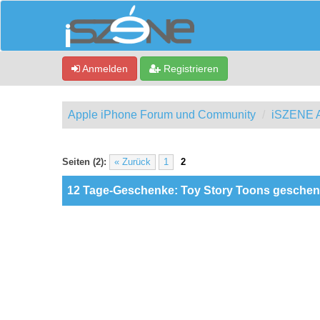
Anmelden
Registrieren
Apple iPhone Forum und Community
iSZENE A
0 Bewertung(en) - 0 im Durchschnitt
1
2
3
4
5
Seiten (2):
« Zurück
1
2
12 Tage-Geschenke: Toy Story Toons geschen