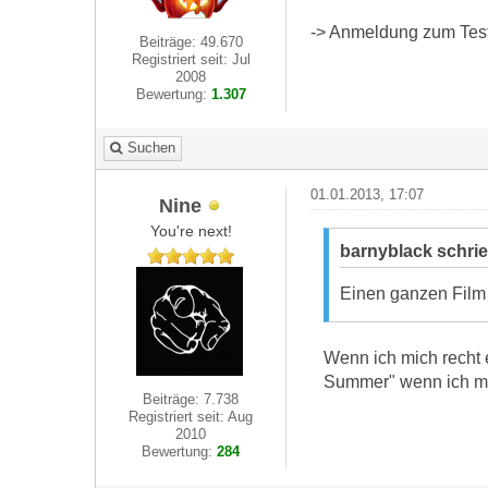
-> Anmeldung zum Test 
Beiträge: 49.670
Registriert seit: Jul
2008
Bewertung:
1.307
Suchen
01.01.2013, 17:07
Nine
You're next!
barnyblack schri
Einen ganzen Film 
Wenn ich mich recht 
Summer" wenn ich mi
Beiträge: 7.738
Registriert seit: Aug
2010
Bewertung:
284