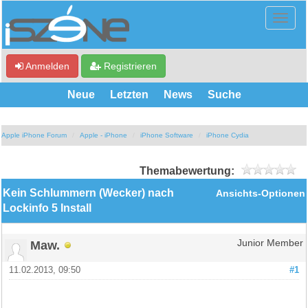
Anmelden
Registrieren
Neue
Letzten
News
Suche
Apple iPhone Forum
Apple - iPhone
iPhone Software
iPhone Cydia
Themabewertung:
Kein Schlummern (Wecker) nach
Ansichts-Optionen
Lockinfo 5 Install
Maw.
Junior Member
11.02.2013, 09:50
#1