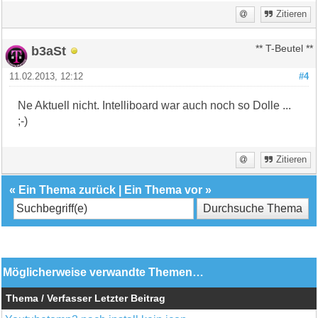
Zitieren
b3aSt
** T-Beutel **
11.02.2013, 12:12
#4
Ne Aktuell nicht. Intelliboard war auch noch so Dolle ...
;-)
Zitieren
«
Ein Thema zurück
|
Ein Thema vor
»
Möglicherweise verwandte Themen…
Thema / Verfasser
Letzter Beitrag