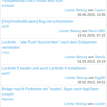
Youtubetomp3 nach install kein icon
schlaubi
Letzter Beitrag
von
Captori
05.06.2015, 13:35
[OnlyOneNotification] Bug mit schlummern
oli28
Letzter Beitrag
von
Mario-NBG
19.01.2015, 07:22
Lockinfo - "alte Push Nachrichten" nach dem Entsperren
vermeiden
l-vizz
Letzter Beitrag
von
Oberlix
01.03.2013, 10:19
Lockinfo 5 kaufen und auch Lockinfo 4 installieren
gast3
Letzter Beitrag
von
Eggi80
20.02.2013, 20:51
Bridge macht Probleme mit "warten" Apps nach AppStore
install!!
Kilyman
Letzter Beitrag
von
crack0r