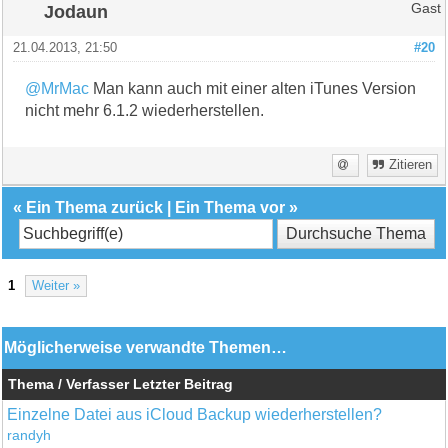
Jodaun
Gast
21.04.2013, 21:50
#20
@MrMac
Man kann auch mit einer alten iTunes Version
nicht mehr 6.1.2 wiederherstellen.
Zitieren
«
Ein Thema zurück
|
Ein Thema vor
»
1
Weiter »
Möglicherweise verwandte Themen…
Thema / Verfasser
Letzter Beitrag
Einzelne Datei aus iCloud Backup wiederherstellen?
randyh