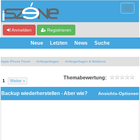
Anmelden
Registrieren
Neue
Letzten
News
Suche
Apple iPhone Forum
Anfängerfragen
Anfängerfragen & Notdienst
Themabewertung:
1
Weiter »
Backup wiederherstellen - Aber wie?
Ansichts-Optionen