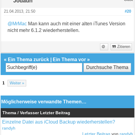
Jodaun
21.04.2013, 21:50
#20
@MrMac
Man kann auch mit einer alten iTunes Version
nicht mehr 6.1.2 wiederherstellen.
Zitieren
«
Ein Thema zurück
|
Ein Thema vor
»
1
Weiter »
Möglicherweise verwandte Themen…
Thema / Verfasser
Letzter Beitrag
Einzelne Datei aus iCloud Backup wiederherstellen?
randyh
Letzter Beitrag
von
randyh