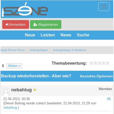
Anmelden
Registrieren
Neue
Letzten
News
Suche
Apple iPhone Forum
Anfängerfragen
Anfängerfragen & Notdienst
Themabewertung:
1
Weiter »
Backup wiederherstellen - Aber wie?
Ansichts-Optionen
nebahtug
Member
21.04.2013, 20:36
#1
(Dieser Beitrag wurde zuletzt bearbeitet: 21.04.2013, 21:29 von
nebahtug
.)