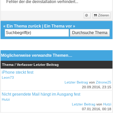
Fehler der die deinstallation verhindert...
Zitieren
«
Ein Thema zurück
|
Ein Thema vor
»
Möglicherweise verwandte Themen…
Thema / Verfasser
Letzter Beitrag
iPhone steckt fest
Leon73
Letzter Beitrag
von
Zitrone25
20.09.2016, 23:15
Nicht gesendete Mail hängt im Ausgang fest
Hutzi
Letzter Beitrag
von
Hutzi
07.01.2016, 00:18