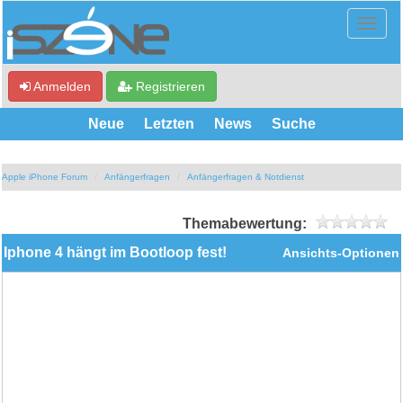
Anmelden
Registrieren
Neue
Letzten
News
Suche
Apple iPhone Forum
Anfängerfragen
Anfängerfragen & Notdienst
Themabewertung:
Iphone 4 hängt im Bootloop fest!
Ansichts-Optionen