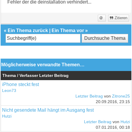
Fehler der die deinstallation verhindert...
Zitieren
«
Ein Thema zurück
|
Ein Thema vor
»
Möglicherweise verwandte Themen…
Thema / Verfasser
Letzter Beitrag
iPhone steckt fest
Leon73
Letzter Beitrag
von
Zitrone25
20.09.2016, 23:15
Nicht gesendete Mail hängt im Ausgang fest
Hutzi
Letzter Beitrag
von
Hutzi
07.01.2016, 00:18