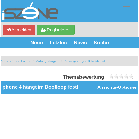
Anmelden
Registrieren
Neue
Letzten
News
Suche
Apple iPhone Forum
Anfängerfragen
Anfängerfragen & Notdienst
Themabewertung:
Iphone 4 hängt im Bootloop fest!
Ansichts-Optionen