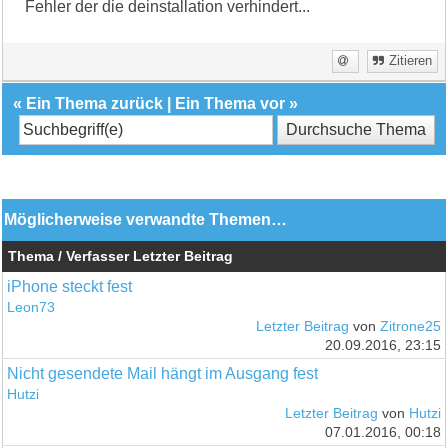
Fehler der die deinstallation verhindert...
Zitieren
«
Ein Thema zurück
|
Ein Thema vor
»
Möglicherweise verwandte Themen…
Thema / Verfasser
Letzter Beitrag
iPhone steckt fest
Leon73
Letzter Beitrag
von
Zitrone25
20.09.2016, 23:15
Nicht gesendete Mail hängt im Ausgang fest
Hutzi
Letzter Beitrag
von
Hutzi
07.01.2016, 00:18