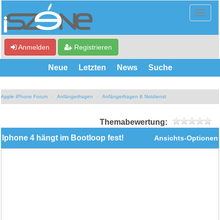
Anmelden
Registrieren
Neue
Letzten
News
Suche
Apple iPhone Forum
Anfängerfragen
Anfängerfragen & Notdienst
Themabewertung:
Iphone 4 hängt im Bootloop fest!
Ansichts-Optionen