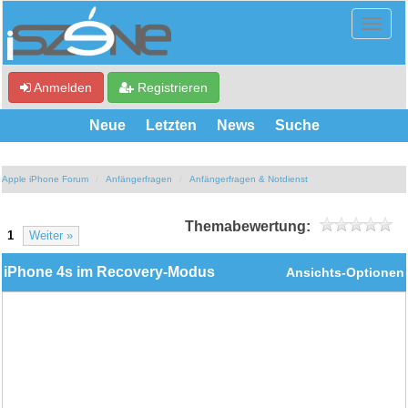
Anmelden
Registrieren
Neue
Letzten
News
Suche
Apple iPhone Forum
Anfängerfragen
Anfängerfragen & Notdienst
Themabewertung:
1
Weiter »
iPhone 4s im Recovery-Modus
Ansichts-Optionen