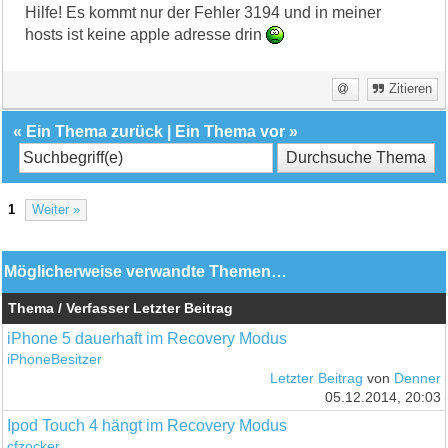
Hilfe! Es kommt nur der Fehler 3194 und in meiner
hosts ist keine apple adresse drin
Zitieren
«
Ein Thema zurück
|
Ein Thema vor
»
1
Weiter »
Möglicherweise verwandte Themen…
Thema / Verfasser
Letzter Beitrag
iPhone 5 dauerhaft im Recovery Modus
iPhoneBesitzer
Letzter Beitrag
von
Denner
05.12.2014, 20:03
Ipod Touch 4 hängt im Recovery Modus
cfzocker