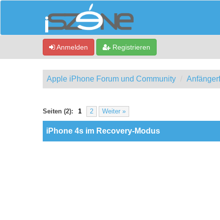
Anmelden
Registrieren
Apple iPhone Forum und Community
Anfänger
0 Bewertung(en) - 0 im Durchschnitt
1
2
3
4
5
Seiten (2):
1
2
Weiter »
iPhone 4s im Recovery-Modus