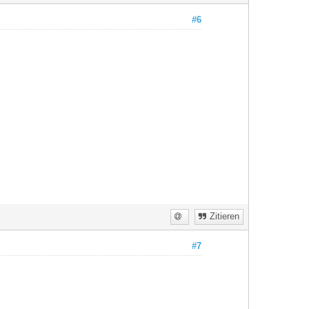
#6
Zitieren
#7