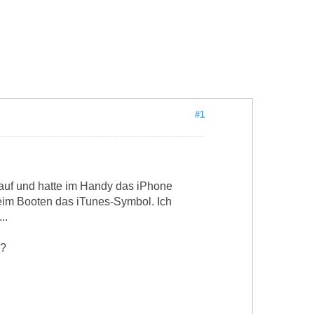
#1
drauf und hatte im Handy das iPhone
 beim Booten das iTunes-Symbol. Ich
..
??