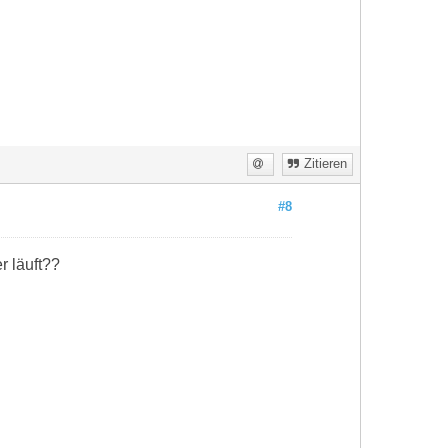
Zitieren
#8
 läuft??