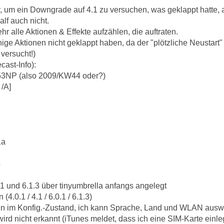
, um ein Downgrade auf 4.1 zu versuchen, was geklappt hatte, 
alf auch nicht.
hr alle Aktionen & Effekte aufzählen, die auftraten.
nige Aktionen nicht geklappt haben, da der "plötzliche Neustart
versucht!)
cast-Info):
53NP (also 2009/KW44 oder?)
/A]
1a
4
.1 und 6.1.3 über tinyumbrella anfangs angelegt
(4.0.1 / 4.1 / 6.0.1 / 6.1.3)
nun im Konfig.-Zustand, ich kann Sprache, Land und WLAN auswä
wird nicht erkannt (iTunes meldet, dass ich eine SIM-Karte einleg