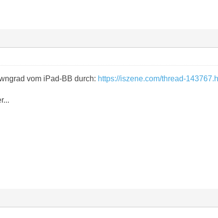
owngrad vom iPad-BB durch:
https://iszene.com/thread-143767.
...