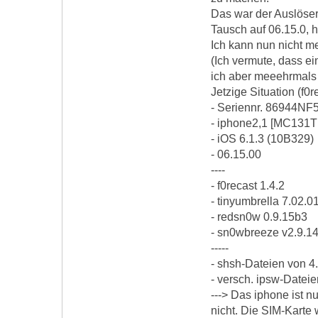
Das war der Auslöser
Tausch auf 06.15.0, h
Ich kann nun nicht me
(Ich vermute, dass ei
ich aber meeehrmals 
Jetzige Situation (f0re
- Seriennr. 86944NF
- iphone2,1 [MC131T 
- iOS 6.1.3 (10B329)
- 06.15.00
----
- f0recast 1.4.2
- tinyumbrella 7.02.0
- redsn0w 0.9.15b3
- sn0wbreeze v2.9.1
-----
- shsh-Dateien von 4
- versch. ipsw-Dateien 
---> Das iphone ist 
nicht. Die SIM-Karte 