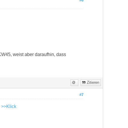
#6
KW45, weist aber daraufhin, dass
Zitieren
#7
:
>>Klick