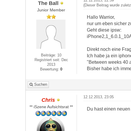
12.12.2013, 22:59
The Ball
(Dieser Beitrag wurde zulet
Junior Member
Hallo Warrior,
nur um eben sicher z
Geht diese ipsw:
iPhone2,1_6.0.1_10
Direkt noch eine Fra
Beiträge: 10
Ich habe ja ein ipho
Registriert seit: Dec
"Between weeks 40 an
2013
Bisher habe ich immer
Bewertung:
0
Suchen
12.12.2013, 23:05
Chris
** iSzene Aufsichtsrat **
Du hast einen neuen B