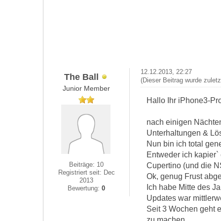
12.12.2013, 22:27
The Ball
(Dieser Beitrag wurde zulet
Junior Member
Hallo Ihr iPhone3-Pro
nach einigen Nächten
Unterhaltungen & Lö
Nun bin ich total gen
Entweder ich kapier` 
Beiträge: 10
Cupertino (und die NS
Registriert seit: Dec
Ok, genug Frust abge
2013
Ich habe Mitte des J
Bewertung:
0
Updates war mittlerwe
Seit 3 Wochen geht e
zu machen.