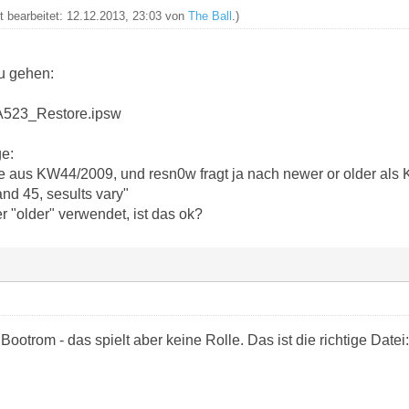
zt bearbeitet: 12.12.2013, 23:03 von
The Ball
.)
u gehen:
A523_Restore.ipsw
ge:
ne aus KW44/2009, und resn0w fragt ja nach newer or older als 
d 45, sesults vary"
 "older" verwendet, ist das ok?
ootrom - das spielt aber keine Rolle. Das ist die richtige Datei