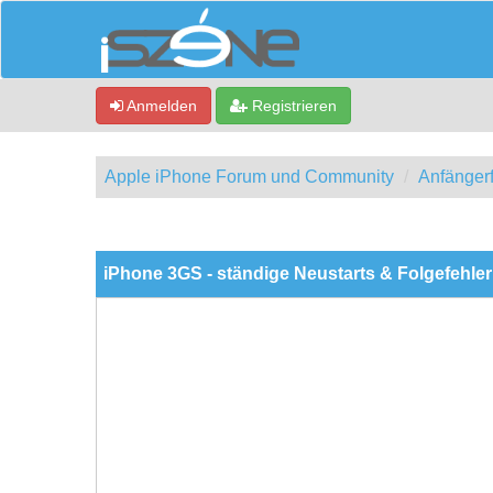
Anmelden
Registrieren
Apple iPhone Forum und Community
Anfänger
0 Bewertung(en) - 0 im Durchschnitt
1
2
3
4
5
iPhone 3GS - ständige Neustarts & Folgefehler