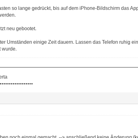
asten so lange gedrückt, bis auf dem iPhone-Bildschirm das App
werden.
tzt neu gebootet.
ter Umständen einige Zeit dauern. Lassen das Telefon ruhig eini
t wurde.
erta
••••••••••••••••••
eben noch einmal gemacht. --> anschließend keine Änderung (ke