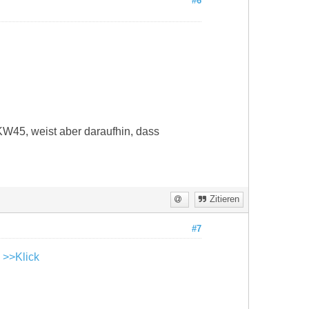
#6
KW45, weist aber daraufhin, dass
Zitieren
#7
:
>>Klick