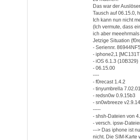
Das war der Auslöser
Tausch auf 06.15.0, h
Ich kann nun nicht me
(Ich vermute, dass ei
ich aber meeehrmals 
Jetzige Situation (f0re
- Seriennr. 86944NF
- iphone2,1 [MC131T 
- iOS 6.1.3 (10B329)
- 06.15.00
----
- f0recast 1.4.2
- tinyumbrella 7.02.0
- redsn0w 0.9.15b3
- sn0wbreeze v2.9.1
-----
- shsh-Dateien von 4
- versch. ipsw-Dateien 
---> Das iphone ist 
nicht. Die SIM-Karte 