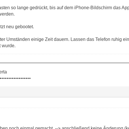
asten so lange gedrückt, bis auf dem iPhone-Bildschirm das App
werden.
tzt neu gebootet.
ter Umständen einige Zeit dauern. Lassen das Telefon ruhig eini
t wurde.
erta
••••••••••••••••••
eben noch einmal gemacht. --> anschließend keine Änderung (ke