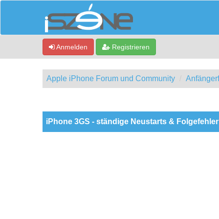
Anmelden
Registrieren
Apple iPhone Forum und Community
Anfänger
0 Bewertung(en) - 0 im Durchschnitt
1
2
3
4
5
iPhone 3GS - ständige Neustarts & Folgefehler