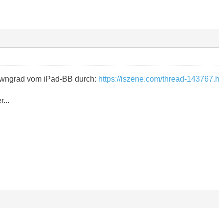
owngrad vom iPad-BB durch:
https://iszene.com/thread-143767.
...