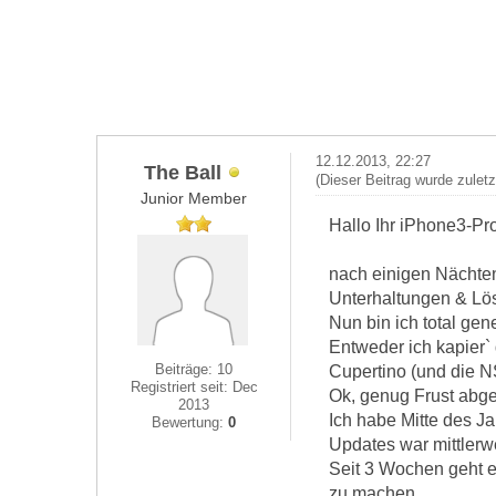
12.12.2013, 22:27
The Ball
(Dieser Beitrag wurde zulet
Junior Member
Hallo Ihr iPhone3-Pro
nach einigen Nächten
Unterhaltungen & Lö
Nun bin ich total gen
Entweder ich kapier` 
Beiträge: 10
Cupertino (und die NS
Registriert seit: Dec
Ok, genug Frust abge
2013
Ich habe Mitte des J
Bewertung:
0
Updates war mittlerwe
Seit 3 Wochen geht e
zu machen.