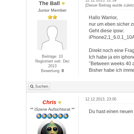
12.12.2013, 22:59
The Ball
(Dieser Beitrag wurde zulet
Junior Member
Hallo Warrior,
nur um eben sicher z
Geht diese ipsw:
iPhone2,1_6.0.1_10
Direkt noch eine Fra
Beiträge: 10
Ich habe ja ein ipho
Registriert seit: Dec
"Between weeks 40 an
2013
Bisher habe ich immer
Bewertung:
0
Suchen
12.12.2013, 23:05
Chris
** iSzene Aufsichtsrat **
Du hast einen neuen B