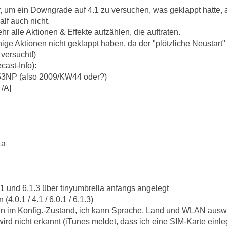
, um ein Downgrade auf 4.1 zu versuchen, was geklappt hatte, 
alf auch nicht.
hr alle Aktionen & Effekte aufzählen, die auftraten.
nige Aktionen nicht geklappt haben, da der "plötzliche Neustart
versucht!)
cast-Info):
53NP (also 2009/KW44 oder?)
/A]
1a
4
.1 und 6.1.3 über tinyumbrella anfangs angelegt
(4.0.1 / 4.1 / 6.0.1 / 6.1.3)
nun im Konfig.-Zustand, ich kann Sprache, Land und WLAN auswä
wird nicht erkannt (iTunes meldet, dass ich eine SIM-Karte einleg