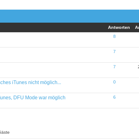
Antworten
A
8
7
7
ches iTunes nicht möglich...
0
 iTunes, DFU Mode war möglich
6
Gäste