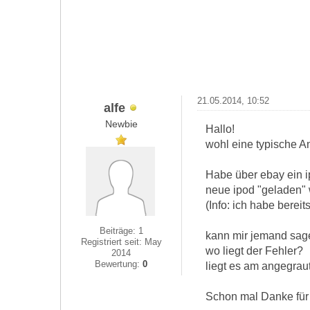
21.05.2014, 10:52
alfe
Newbie
Hallo!
wohl eine typische A
Habe über ebay ein ip
neue ipod "geladen" w
(Info: ich habe bereit
Beiträge: 1
kann mir jemand sa
Registriert seit: May
wo liegt der Fehler?
2014
Bewertung:
0
liegt es am angegraut
Schon mal Danke für 