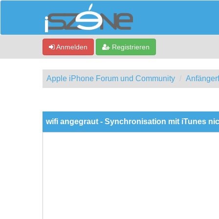
Anmelden
Registrieren
Apple iPhone Forum und Community
Anfänger
0 Bewertung(en) - 0 im Durchschnitt
1
2
3
4
5
wifi angegraut - Synchronisation mit iTunes ni