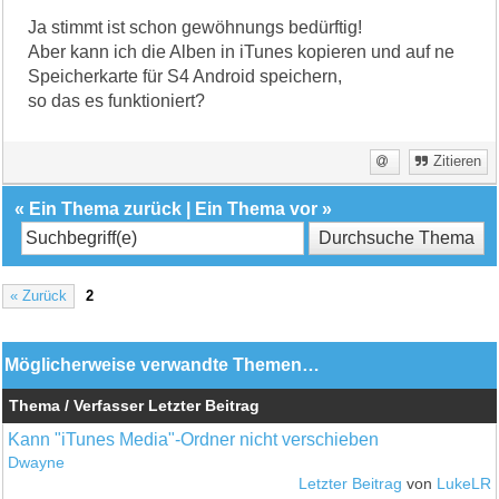
Ja stimmt ist schon gewöhnungs bedürftig!
Aber kann ich die Alben in iTunes kopieren und auf ne
Speicherkarte für S4 Android speichern,
so das es funktioniert?
Zitieren
«
Ein Thema zurück
|
Ein Thema vor
»
« Zurück
2
Möglicherweise verwandte Themen…
Thema / Verfasser
Letzter Beitrag
Kann "iTunes Media"-Ordner nicht verschieben
Dwayne
Letzter Beitrag
von
LukeLR