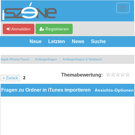
Anmelden
Registrieren
Neue
Letzten
News
Suche
Apple iPhone Forum
Anfängerfragen
Anfängerfragen & Notdienst
Themabewertung:
« Zurück
2
Fragen zu Ordner in iTunes importieren
Ansichts-Optionen