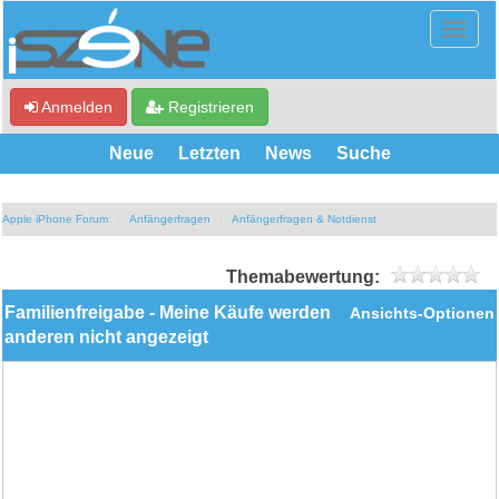
Anmelden
Registrieren
Neue
Letzten
News
Suche
Apple iPhone Forum
Anfängerfragen
Anfängerfragen & Notdienst
Themabewertung:
Familienfreigabe - Meine Käufe werden
Ansichts-Optionen
anderen nicht angezeigt