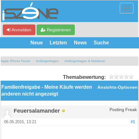
Anmelden
Registrieren
Neue
Letzten
News
Suche
Apple iPhone Forum
Anfängerfragen
Anfängerfragen & Notdienst
Themabewertung:
Familienfreigabe - Meine Käufe werden
Ansichts-Optionen
anderen nicht angezeigt
Feuersalamander
Posting Freak
06.05.2015, 13:21
#1