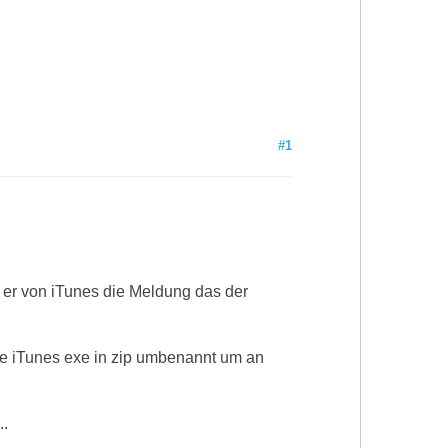
#1
 er von iTunes die Meldung das der
ie iTunes exe in zip umbenannt um an
..