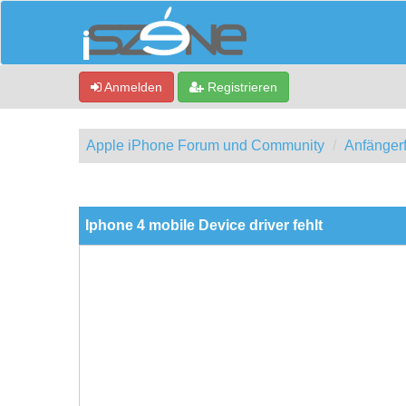
Anmelden
Registrieren
Apple iPhone Forum und Community
Anfänger
0 Bewertung(en) - 0 im Durchschnitt
1
2
3
4
5
Iphone 4 mobile Device driver fehlt