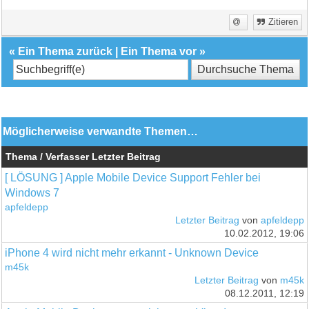
Zitieren
«
Ein Thema zurück
|
Ein Thema vor
»
Möglicherweise verwandte Themen…
Thema / Verfasser
Letzter Beitrag
[ LÖSUNG ] Apple Mobile Device Support Fehler bei
Windows 7
apfeldepp
Letzter Beitrag
von
apfeldepp
10.02.2012, 19:06
iPhone 4 wird nicht mehr erkannt - Unknown Device
m45k
Letzter Beitrag
von
m45k
08.12.2011, 12:19