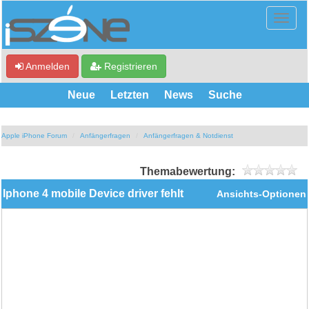
Anmelden
Registrieren
Neue
Letzten
News
Suche
Apple iPhone Forum
Anfängerfragen
Anfängerfragen & Notdienst
Themabewertung:
Iphone 4 mobile Device driver fehlt
Ansichts-Optionen