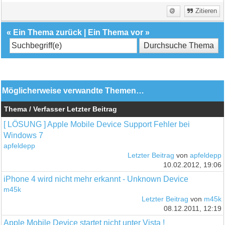
Zitieren
«
Ein Thema zurück
|
Ein Thema vor
»
Möglicherweise verwandte Themen…
Thema / Verfasser
Letzter Beitrag
[ LÖSUNG ] Apple Mobile Device Support Fehler bei
Windows 7
apfeldepp
Letzter Beitrag
von
apfeldepp
10.02.2012, 19:06
iPhone 4 wird nicht mehr erkannt - Unknown Device
m45k
Letzter Beitrag
von
m45k
08.12.2011, 12:19
Apple Mobile Device startet nicht unter Vista !