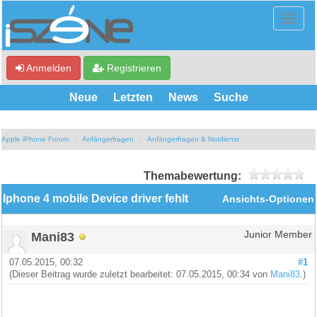
Anmelden
Registrieren
Neue
Letzten
News
Suche
Apple iPhone Forum
Anfängerfragen
Anfängerfragen & Notdienst
Themabewertung:
Iphone 4 mobile Device driver fehlt
Ansichts-Optionen
Mani83
Junior Member
07.05.2015, 00:32
#1
(Dieser Beitrag wurde zuletzt bearbeitet: 07.05.2015, 00:34 von
Mani83
.)