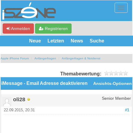
Anmelden
Registrieren
Neue
Letzten
News
Suche
Apple iPhone Forum
Anfängerfragen
Anfängerfragen & Notdienst
Themabewertung:
iMessage - Email Adresse deaktivieren
Ansichts-Optionen
oli28
Senior Member
22.09.2015, 20:31
#1