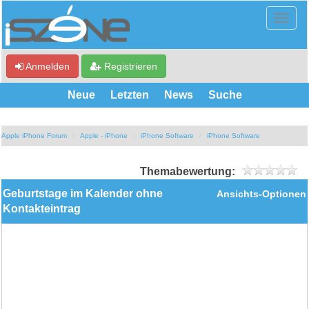
Anmelden
Registrieren
Neue
Letzten
News
Suche
Apple iPhone Forum
Apple - iPhone
iPhone Software
iPhone Software
Themabewertung:
Geburtstage im Kalender ohne
Ansichts-Optionen
Kontakteintrag