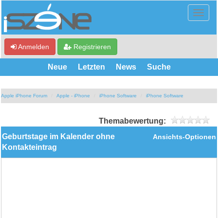
Anmelden
Registrieren
Neue
Letzten
News
Suche
Apple iPhone Forum
Apple - iPhone
iPhone Software
iPhone Software
Themabewertung:
Geburtstage im Kalender ohne
Ansichts-Optionen
Kontakteintrag