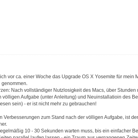
ch vor ca. einer Woche das Upgrade OS X Yosemite für mein M
ch genommen.
en: Nach vollständiger Nutzlosigkeit des Macs, über Stunden 
 völligen Aufgabe (unter Anleitung) und Neuinstallatioin des 
sen sein) - er ist nicht mehr zu gebrauchen!
sen Verbesserungen zum Stand nach der völligen Aufgabe, ist de
her.
regelmäßig 10 - 30 Sekunden warten muss, bis ein einfacher Befe
eiten parallel laufen lassen - ein Traum aus vergangenen Zeite