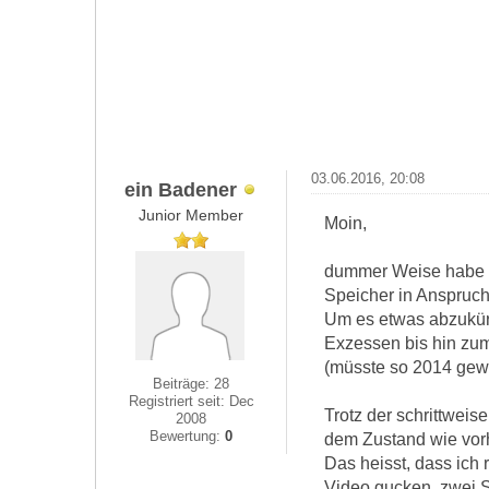
03.06.2016, 20:08
ein Badener
Junior Member
Moin,
dummer Weise habe i
Speicher in Anspru
Um es etwas abzukürz
Exzessen bis hin zum
(müsste so 2014 gewe
Beiträge: 28
Registriert seit: Dec
Trotz der schrittwei
2008
Bewertung:
0
dem Zustand wie vor
Das heisst, dass ich 
Video gucken, zwei S