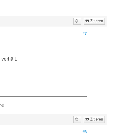
Zitieren
#7
 verhält.
ed
Zitieren
#8