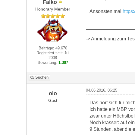
Falko
Honorary Member
Ansonsten mal
https
-> Anmeldung zum Test 
Beiträge: 49.670
Registriert seit: Jul
2008
Bewertung:
1.307
Suchen
04.06.2016, 06:25
olo
Gast
Das hört sich für mi
Ich hatte ein MBP vo
zwar unter Höchstbe
Noch krasser: auf ein
9 Stunden, aber die 