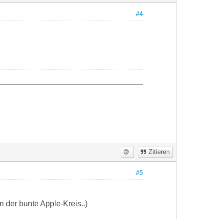
#4
Zitieren
#5
 der bunte Apple-Kreis..)