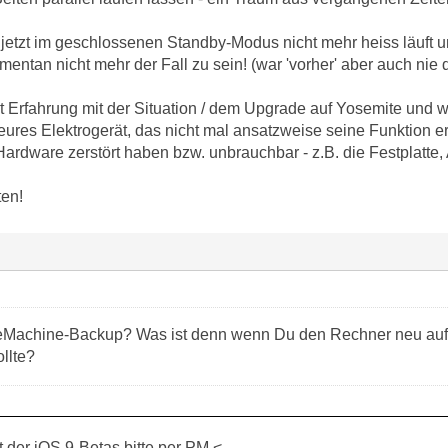
 jetzt im geschlossenen Standby-Modus nicht mehr heiss läuft u
omentan nicht mehr der Fall zu sein! (war 'vorher' aber auch ni
t Erfahrung mit der Situation / dem Upgrade auf Yosemite und 
eures Elektrogerät, das nicht mal ansatzweise seine Funktion erf
ardware zerstört haben bzw. unbrauchbar - z.B. die Festplatte,
ten!
meMachine-Backup? Was ist denn wenn Du den Rechner neu aufs
ollte?
der iOS 9-Betas bitte per PM <-