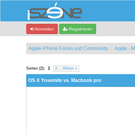
Anmelden
Registrieren
Apple iPhone Forum und Community
Apple - 
0 Bewertung(en) - 0 im Durchschnitt
1
2
3
4
5
Seiten (2):
1
2
Weiter »
OS X Yosemite vs. Macbook pro