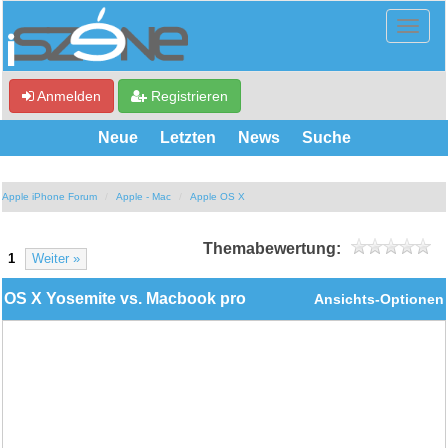
Anmelden
Registrieren
Neue
Letzten
News
Suche
Apple iPhone Forum
Apple - Mac
Apple OS X
Themabewertung:
1
Weiter »
OS X Yosemite vs. Macbook pro
Ansichts-Optionen