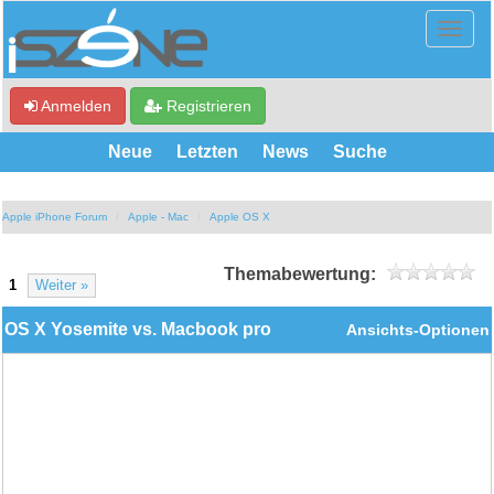
Anmelden
Registrieren
Neue
Letzten
News
Suche
Apple iPhone Forum
Apple - Mac
Apple OS X
Themabewertung:
1
Weiter »
OS X Yosemite vs. Macbook pro
Ansichts-Optionen