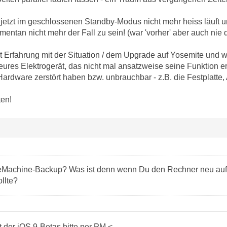
 jetzt im geschlossenen Standby-Modus nicht mehr heiss läuft u
omentan nicht mehr der Fall zu sein! (war 'vorher' aber auch ni
t Erfahrung mit der Situation / dem Upgrade auf Yosemite und 
eures Elektrogerät, das nicht mal ansatzweise seine Funktion erf
ardware zerstört haben bzw. unbrauchbar - z.B. die Festplatte,
ten!
meMachine-Backup? Was ist denn wenn Du den Rechner neu aufs
ollte?
der iOS 9-Betas bitte per PM <-