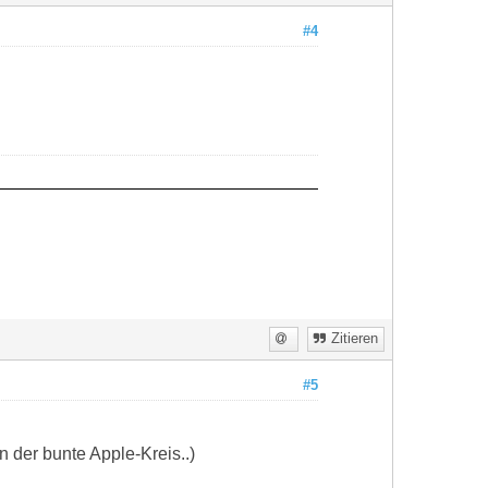
#4
Zitieren
#5
 der bunte Apple-Kreis..)