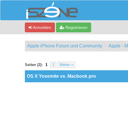
Anmelden
Registrieren
Apple iPhone Forum und Community
Apple - 
0 Bewertung(en) - 0 im Durchschnitt
1
2
3
4
5
Seiten (2):
1
2
Weiter »
OS X Yosemite vs. Macbook pro