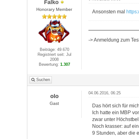
Falko
Honorary Member
Ansonsten mal
https
-> Anmeldung zum Test 
Beiträge: 49.670
Registriert seit: Jul
2008
Bewertung:
1.307
Suchen
04.06.2016, 06:25
olo
Gast
Das hört sich für mi
Ich hatte ein MBP vo
zwar unter Höchstbe
Noch krasser: auf ein
9 Stunden, aber die 