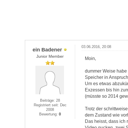
03.06.2016, 20:08
ein Badener
Junior Member
Moin,
dummer Weise habe i
Speicher in Anspru
Um es etwas abzukürz
Exzessen bis hin zum
(müsste so 2014 gewe
Beiträge: 28
Registriert seit: Dec
Trotz der schrittwei
2008
Bewertung:
0
dem Zustand wie vor
Das heisst, dass ich 
Video gucken, zwei S