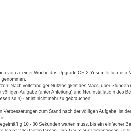
ch vor ca. einer Woche das Upgrade OS X Yosemite für mein M
ch genommen.
en: Nach vollständiger Nutzlosigkeit des Macs, über Stunden 
 völligen Aufgabe (unter Anleitung) und Neuinstallatioin des 
sen sein) - er ist nicht mehr zu gebrauchen!
sen Verbesserungen zum Stand nach der völligen Aufgabe, ist de
her.
regelmäßig 10 - 30 Sekunden warten muss, bis ein einfacher Befe
eiten parallel laufen lassen - ein Traum aus vergangenen Zeite