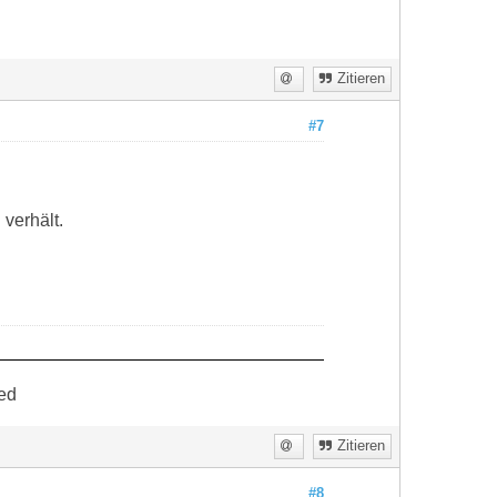
Zitieren
#7
 verhält.
ed
Zitieren
#8