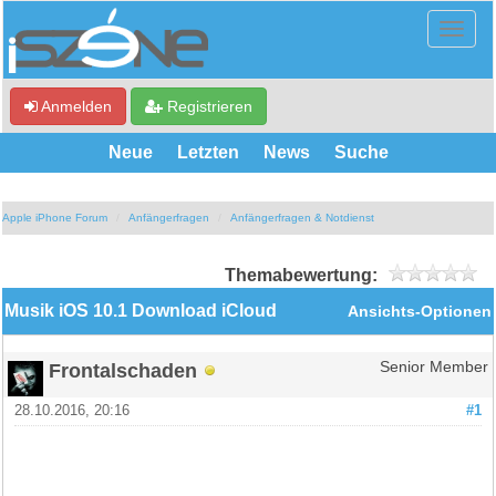
Anmelden
Registrieren
Neue
Letzten
News
Suche
Apple iPhone Forum
Anfängerfragen
Anfängerfragen & Notdienst
Themabewertung:
Musik iOS 10.1 Download iCloud
Ansichts-Optionen
Frontalschaden
Senior Member
28.10.2016, 20:16
#1