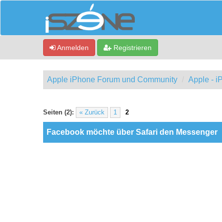
Anmelden
Registrieren
Apple iPhone Forum und Community
Apple - 
0 Bewertung(en) - 0 im Durchschnitt
1
2
3
4
5
Seiten (2):
« Zurück
1
2
Facebook möchte über Safari den Messenger