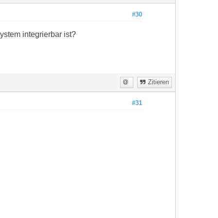
#30
stem integrierbar ist?
Zitieren
#31