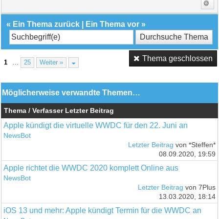
«
Ein Thema zurück
|
Ein Thema vor
»
Thema geschlossen
1
…
25
Weiter »
Möglicherweise verwandte Themen…
Thema / Verfasser
Letzter Beitrag
Apple kündigt die virtuelle WWDC für den 22. Juni an
NewsBot
Letzter Beitrag
von *Steffen*
08.09.2020, 19:59
Apple richtet die WWDC 2020 komplett Online aus
NewsBot
Letzter Beitrag
von 7Plus
13.03.2020, 18:14
iOS 13 und mehr: Apple kündigt Termin für die WWDC an