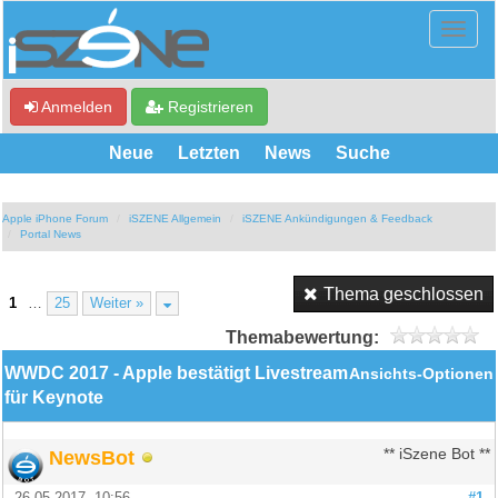
Anmelden
Registrieren
Neue
Letzten
News
Suche
Apple iPhone Forum
iSZENE Allgemein
iSZENE Ankündigungen & Feedback
Portal News
Thema geschlossen
1
…
25
Weiter »
Themabewertung:
WWDC 2017 - Apple bestätigt Livestream
Ansichts-Optionen
für Keynote
NewsBot
** iSzene Bot **
26.05.2017, 10:56
#1