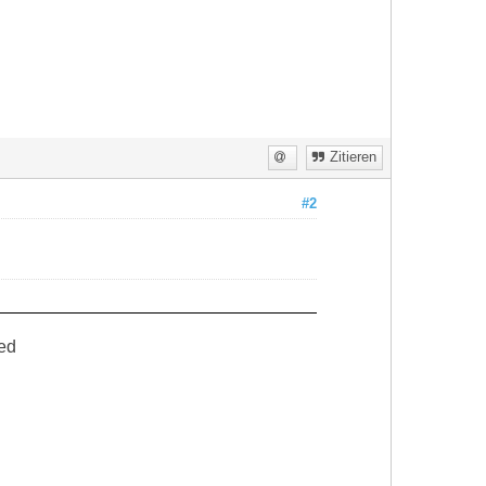
Zitieren
#2
ed