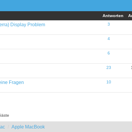
Antworten
A
erra) Display Problem
3
4
6
23
eine Fragen
10
Gäste
Mac
Apple MacBook