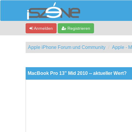
Anmelden
Registrieren
Apple iPhone Forum und Community
Apple - 
0 Bewertung(en) - 0 im Durchschnitt
1
2
3
4
5
MacBook Pro 13" Mid 2010 -- aktueller Wert?