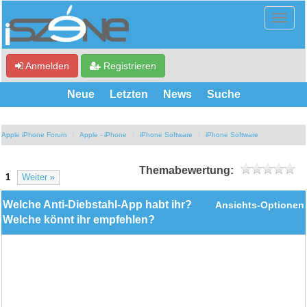
Anmelden
Registrieren
Neue
Letzten
News
Suche
Apple iPhone Forum
Apple - iPhone
iPhone Software
iPhone Software
Themabewertung:
1
Weiter »
Welche Anti-Diebstahl-App habt ihr?
Ansichts-Optionen
Welche könnt ihr empfehlen?