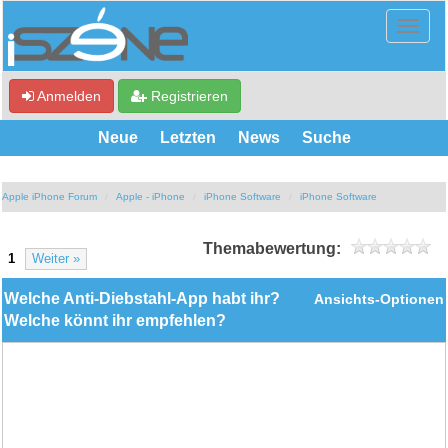
Anmelden
Registrieren
Neue
Letzten
News
Suche
Apple iPhone Forum
Apple - iPhone
iPhone Software
iPhone Software
Themabewertung:
1
Weiter »
Welche Anti-Diebstahl-App habt ihr?
Ansichts-Optionen
Welche könnt ihr empfehlen?