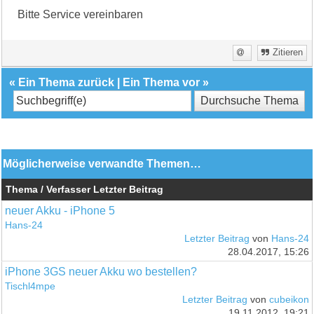
Bitte Service vereinbaren
Zitieren
«
Ein Thema zurück
|
Ein Thema vor
»
Möglicherweise verwandte Themen…
Thema / Verfasser
Letzter Beitrag
neuer Akku - iPhone 5
Hans-24
Letzter Beitrag
von
Hans-24
28.04.2017, 15:26
iPhone 3GS neuer Akku wo bestellen?
Tischl4mpe
Letzter Beitrag
von
cubeikon
19.11.2012, 19:21