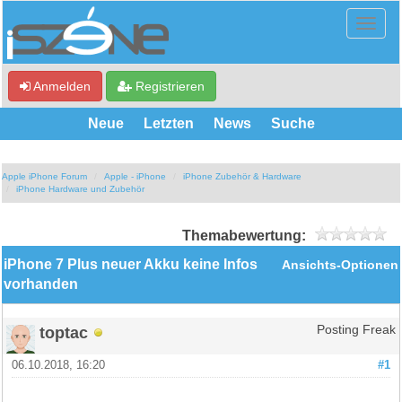
Anmelden
Registrieren
Neue
Letzten
News
Suche
Apple iPhone Forum
Apple - iPhone
iPhone Zubehör & Hardware
iPhone Hardware und Zubehör
Themabewertung:
iPhone 7 Plus neuer Akku keine Infos
Ansichts-Optionen
vorhanden
toptac
Posting Freak
06.10.2018, 16:20
#1