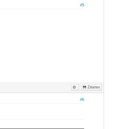
#5
Zitieren
#6