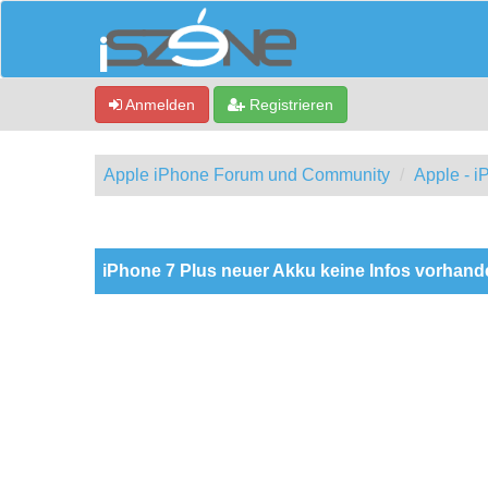
Anmelden
Registrieren
Apple iPhone Forum und Community
Apple - 
0 Bewertung(en) - 0 im Durchschnitt
1
2
3
4
5
iPhone 7 Plus neuer Akku keine Infos vorhand