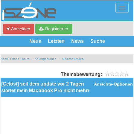
Anmelden
Registrieren
Neue
Letzten
News
Suche
Apple iPhone Forum
Anfängerfragen
Gelöste Fragen
Themabewertung:
[Gelöst] seit dem update vor 2 Tagen
Ansichts-Optionen
startet mein Macbbook Pro nicht mehrr