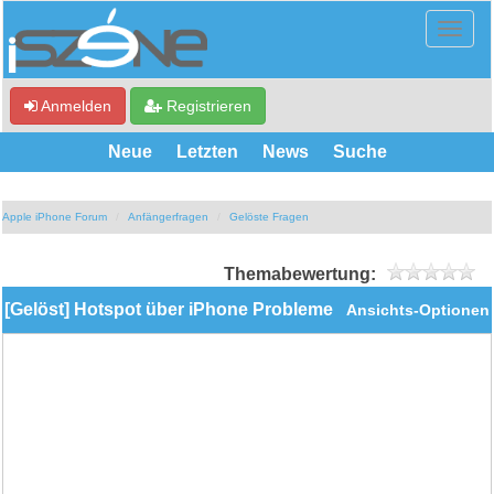
Anmelden
Registrieren
Neue
Letzten
News
Suche
Apple iPhone Forum
Anfängerfragen
Gelöste Fragen
Themabewertung:
[Gelöst] Hotspot über iPhone Probleme
Ansichts-Optionen