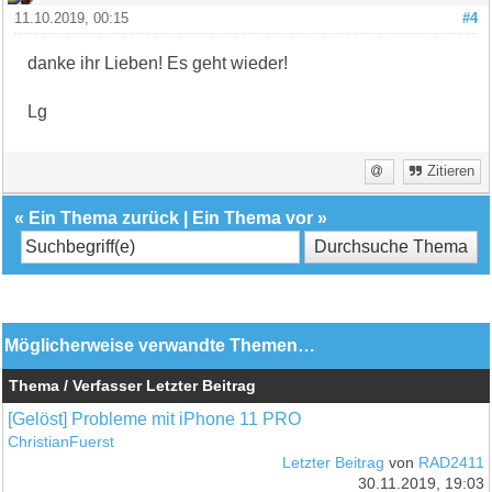
11.10.2019, 00:15
#4
danke ihr Lieben! Es geht wieder!
Lg
Zitieren
«
Ein Thema zurück
|
Ein Thema vor
»
Möglicherweise verwandte Themen…
Thema / Verfasser
Letzter Beitrag
[Gelöst] Probleme mit iPhone 11 PRO
ChristianFuerst
Letzter Beitrag
von
RAD2411
30.11.2019, 19:03