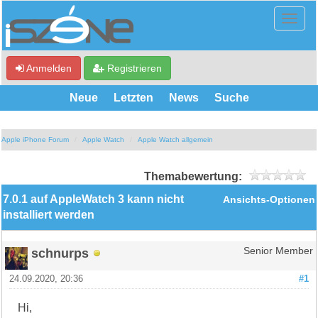
Anmelden
Registrieren
Neue
Letzten
News
Suche
Apple iPhone Forum
Apple Watch
Apple Watch allgemein
Themabewertung:
7.0.1 auf AppleWatch 3 kann nicht
Ansichts-Optionen
installiert werden
schnurps
Senior Member
24.09.2020, 20:36
#1
Hi,