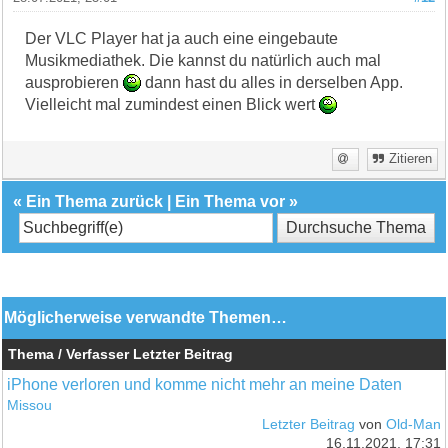
Der VLC Player hat ja auch eine eingebaute
Musikmediathek. Die kannst du natürlich auch mal
ausprobieren
dann hast du alles in derselben App.
Vielleicht mal zumindest einen Blick wert
Zitieren
«
Ein Thema zurück
|
Ein Thema vor
»
Möglicherweise verwandte Themen…
Thema / Verfasser
Letzter Beitrag
iPhone verloren und komme nicht mehr an meine Daten
Missou
Letzter Beitrag
von
Old-Man
16.11.2021, 17:31