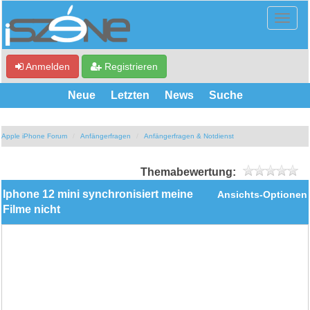
Anmelden
Registrieren
Neue
Letzten
News
Suche
Apple iPhone Forum
Anfängerfragen
Anfängerfragen & Notdienst
Themabewertung:
Iphone 12 mini synchronisiert meine
Ansichts-Optionen
Filme nicht