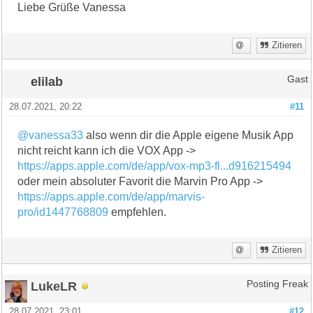
Liebe Grüße Vanessa
Zitieren
elilab
Gast
28.07.2021, 20:22
#11
@vanessa33
also wenn dir die Apple eigene Musik App
nicht reicht kann ich die VOX App ->
https://apps.apple.com/de/app/vox-mp3-fl...d916215494
oder mein absoluter Favorit die Marvin Pro App ->
https://apps.apple.com/de/app/marvis-
pro/id1447768809
empfehlen.
Zitieren
LukeLR
Posting Freak
28.07.2021, 23:01
#12