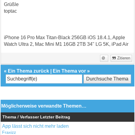
Grüßle
toptac
iPhone 16 Pro Max Titan-Black 256GB iOS 18.4.1, Apple
Watch Ultra 2, Mac Mini M1 16GB 2TB 34" LG 5K, iPad Air
Zitieren
«
Ein Thema zurück
|
Ein Thema vor
»
Möglicherweise verwandte Themen…
Thema / Verfasser
Letzter Beitrag
App lässt sich nicht mehr laden
Fraxizz