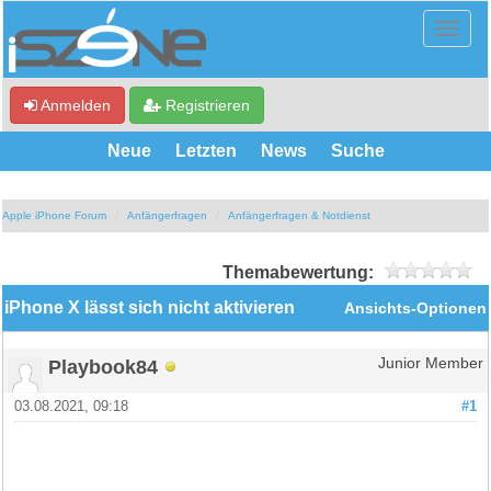
Anmelden
Registrieren
Neue
Letzten
News
Suche
Apple iPhone Forum
Anfängerfragen
Anfängerfragen & Notdienst
Themabewertung:
iPhone X lässt sich nicht aktivieren
Ansichts-Optionen
Playbook84
Junior Member
03.08.2021, 09:18
#1