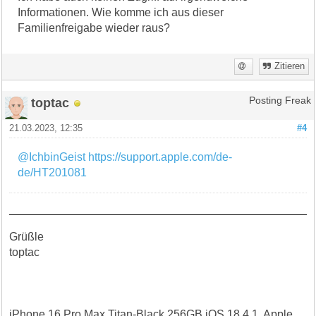
Informationen. Wie komme ich aus dieser
Familienfreigabe wieder raus?
Zitieren
toptac
Posting Freak
21.03.2023, 12:35
#4
@IchbinGeist
https://support.apple.com/de-
de/HT201081
Grüßle
toptac
iPhone 16 Pro Max Titan-Black 256GB iOS 18.4.1, Apple