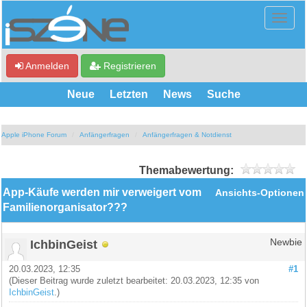
Anmelden
Registrieren
Neue
Letzten
News
Suche
Apple iPhone Forum
Anfängerfragen
Anfängerfragen & Notdienst
Themabewertung:
App-Käufe werden mir verweigert vom
Ansichts-Optionen
Familienorganisator???
IchbinGeist
Newbie
20.03.2023, 12:35
#1
(Dieser Beitrag wurde zuletzt bearbeitet: 20.03.2023, 12:35 von
IchbinGeist
.)