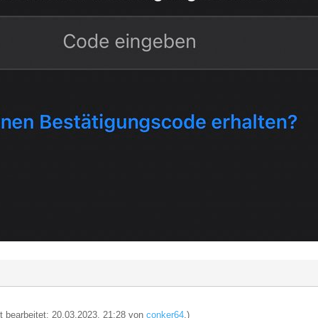
zt bearbeitet: 20.03.2023, 21:28 von
conker64
.)