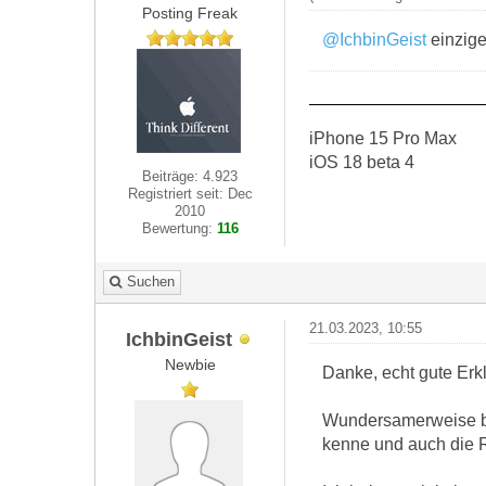
Posting Freak
@IchbinGeist
einzige
iPhone 15 Pro Max
iOS 18 beta 4
Beiträge: 4.923
Registriert seit: Dec
2010
Bewertung:
116
Suchen
21.03.2023, 10:55
IchbinGeist
Newbie
Danke, echt gute Erkl
Wundersamerweise bin 
kenne und auch die 