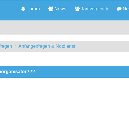
Forum
News
Tarifvergleich
Neu
fragen
Anfängerfragen & Notdienst
norganisator???