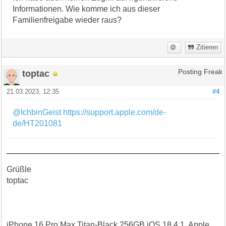
Informationen. Wie komme ich aus dieser
Familienfreigabe wieder raus?
Zitieren
toptac
Posting Freak
21.03.2023, 12:35
#4
@IchbinGeist
https://support.apple.com/de-
de/HT201081
Grüßle
toptac
iPhone 16 Pro Max Titan-Black 256GB iOS 18.4.1, Apple