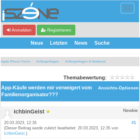
Anmelden
Registrieren
Neue
Letzten
News
Suche
Apple iPhone Forum
Anfängerfragen
Anfängerfragen & Notdienst
Themabewertung:
App-Käufe werden mir verweigert vom
Ansichts-Optionen
Familienorganisator???
IchbinGeist
Newbie
20.03.2023, 12:35
#1
(Dieser Beitrag wurde zuletzt bearbeitet: 20.03.2023, 12:35 von
IchbinGeist
.)