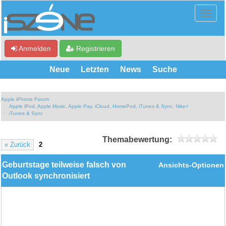
Anmelden
Registrieren
Neue
Letzten
News
Suche
Apple iPhone Forum
Apple iPod, Apple Music, Apple Pay, iCloud, HomePod, iTunes & Sync, Nike+
iTunes & Sync
Themabewertung:
« Zurück
2
Geburtstage teilweise falsch von
Ansichts-Optionen
Outlook synchronisiert