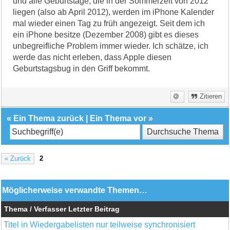
und alle Geburtstage, die in der Sommerzeit von 2012
liegen (also ab April 2012), werden im iPhone Kalender
mal wieder einen Tag zu früh angezeigt. Seit dem ich
ein iPhone besitze (Dezember 2008) gibt es dieses
unbegreifliche Problem immer wieder. Ich schätze, ich
werde das nicht erleben, dass Apple diesen
Geburtstagsbug in den Griff bekommt.
Zitieren
«
Ein Thema zurück
|
Ein Thema vor
»
« Zurück
2
Möglicherweise verwandte Themen…
Thema / Verfasser
Letzter Beitrag
Titel in Wiedergabelisten nur teilweise synchronisiert