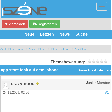
Anmelden
Registrieren
Neue
Letzten
News
Suche
Apple iPhone Forum
Apple - iPhone
iPhone Software
App Store
Themabewertung:
app store fehlt auf dem iphone
Ansichts-Optionen
crazymood
Junior Member
24.11.2009, 02:36
#1