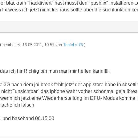
r blackrain "hacktiviert" hast musst den "pushfix" installieren
 fix weiss ich jetzt nicht frei raus sollte aber die suchfunktion 
zt bearbeitet: 16.05.2011, 10:51 von
Teufel-s-76
.)
das ich hir Richtig bin mun man mir helfen kann!!!!!
 3G nach dem jailbreak fehlt jetzt der app store habe in sbsett
 nicht "unsichtbar" das Iphone wahr vorher schonmal gejailbreakt
 wenn ich jetzt eine Wiederherstellung im DFU- Modus komme 
ache ich falsch
.1 und baseband 06.15.00