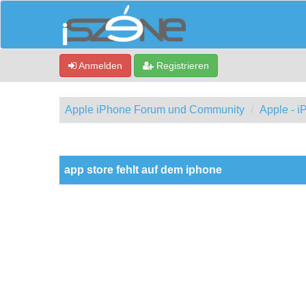
Anmelden
Registrieren
Apple iPhone Forum und Community
Apple - 
0 Bewertung(en) - 0 im Durchschnitt
1
2
3
4
5
app store fehlt auf dem iphone