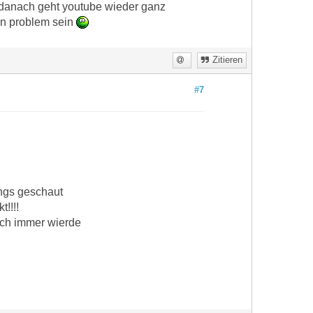
...danach geht youtube wieder ganz
kein problem sein
Zitieren
#7
ings geschaut
!!!!
ich immer wierde