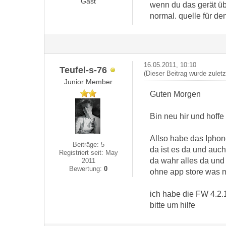
Gast
wenn du das gerät übe
normal. quelle für den
16.05.2011, 10:10
Teufel-s-76
(Dieser Beitrag wurde zulet
Junior Member
Guten Morgen
Bin neu hir und hoffe 
Allso habe das Iphone
Beiträge: 5
da ist es da und auch
Registriert seit: May
da wahr alles da und
2011
Bewertung:
0
ohne app store was m
ich habe die FW 4.2
bitte um hilfe