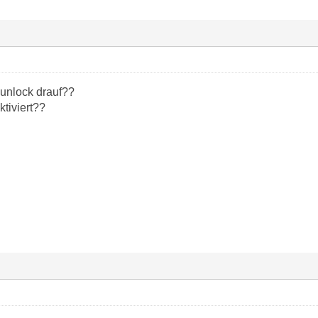
 unlock drauf??
tiviert??