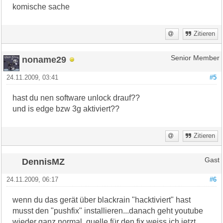
komische sache
Zitieren
noname29
Senior Member
24.11.2009, 03:41
#5
hast du nen software unlock drauf??
und is edge bzw 3g aktiviert??
Zitieren
DennisMZ
Gast
24.11.2009, 06:17
#6
wenn du das gerät über blackrain "hacktiviert" hast
musst den "pushfix" installieren...danach geht youtube
wieder ganz normal. quelle für den fix weiss ich jetzt