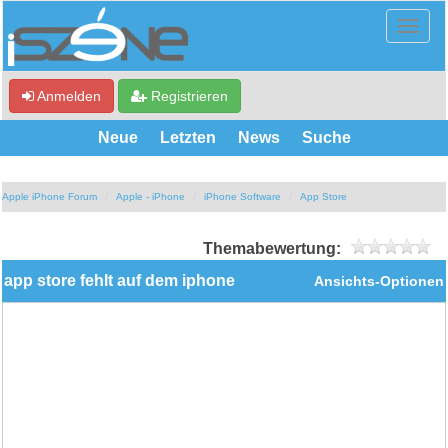
Anmelden
Registrieren
Neue
Letzten
News
Suche
Apple iPhone Forum
Apple - iPhone
iPhone Software
App Store
Themabewertung:
app store fehlt auf dem iphone
Ansichts-Optionen