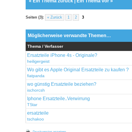
«
Ein Thema zurück
|
Ein Thema vor
»
Seiten (3):
« Zurück
1
2
3
Möglicherweise verwandte Themen…
Thema / Verfasser
Ersatzteile iPhone 4s - Originale?
heiligergeist
Wo gibt es Apple Original Ersatzteile zu kaufen ?
fiatpanda
wo günstig Ersatzteile beziehen?
ischorcsh
Iphone Ersatzteile..Verwirrung
TStar
ersatzteile
tschakoo
Druckversion anzeigen