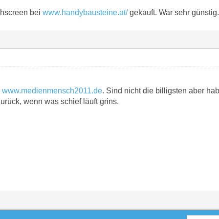
chscreen bei
www.handybausteine.at/
gekauft. War sehr günstig.
i
www.medienmensch2011.de
. Sind nicht die billigsten aber ha
rück, wenn was schief läuft grins.