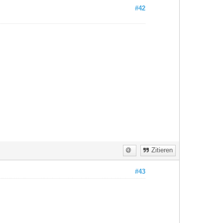
#42
Zitieren
#43