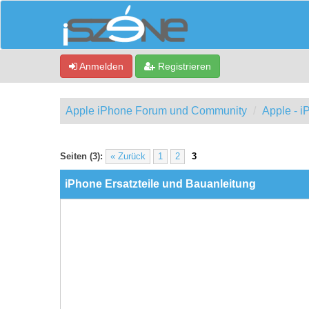
Anmelden
Registrieren
Apple iPhone Forum und Community
Apple - 
0 Bewertung(en) - 0 im Durchschnitt
1
2
3
4
5
Seiten (3):
« Zurück
1
2
3
iPhone Ersatzteile und Bauanleitung