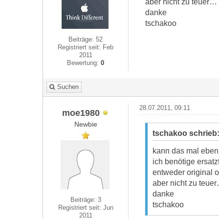
aber nicht zu teuer…
danke
tschakoo
Beiträge: 52
Registriert seit: Feb
2011
Bewertung:
0
Suchen
28.07.2011, 09:11
moe1980
Newbie
tschakoo schrieb
kann das mal eben
ich benötige ersatzt
entweder original 
aber nicht zu teue
danke
Beiträge: 3
tschakoo
Registriert seit: Jun
2011