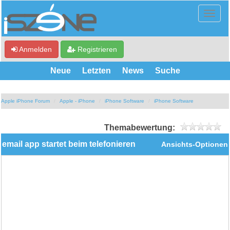
Anmelden
Registrieren
Neue
Letzten
News
Suche
Apple iPhone Forum
Apple - iPhone
iPhone Software
iPhone Software
Themabewertung:
email app startet beim telefonieren
Ansichts-Optionen