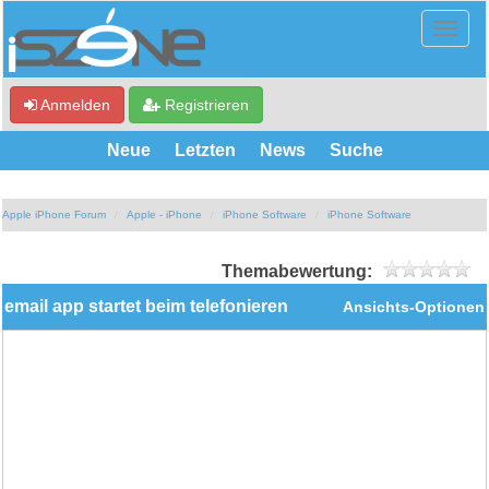
Anmelden
Registrieren
Neue
Letzten
News
Suche
Apple iPhone Forum
Apple - iPhone
iPhone Software
iPhone Software
Themabewertung:
email app startet beim telefonieren
Ansichts-Optionen