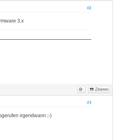
#2
irmware 3.x
Zitieren
#3
bgerufen irgendwann ;-)