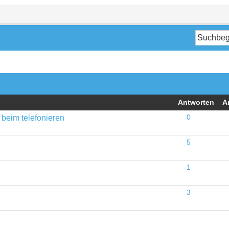
Antworten
A
 beim telefonieren
0
5
1
3