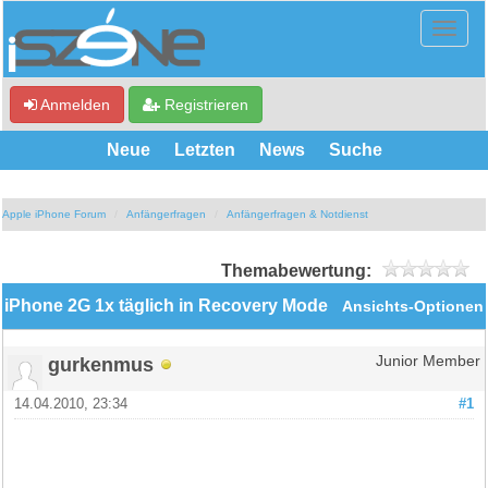
Anmelden
Registrieren
Neue
Letzten
News
Suche
Apple iPhone Forum
Anfängerfragen
Anfängerfragen & Notdienst
Themabewertung:
iPhone 2G 1x täglich in Recovery Mode
Ansichts-Optionen
gurkenmus
Junior Member
14.04.2010, 23:34
#1